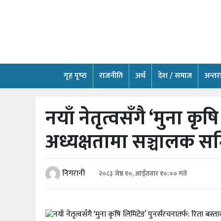
गृह
पृष्‍ठ
राजनीति
गृह पृष्‍ठ
राजनीति
अर्थ
देश / समाज
अन्तराष
अर्थ
नयाँ नेतृत्वसँगै ‘मुना कृ
देश
/
समाज
अध्यक्षतामा सञ्चालक 
अन्तराष्ट्रिय
निगरानी
२०८३ जेष्ठ १०, आईतवार १०:०० गते
स्वास्थ्य
खेलकुद
अन्तर्वार्ता