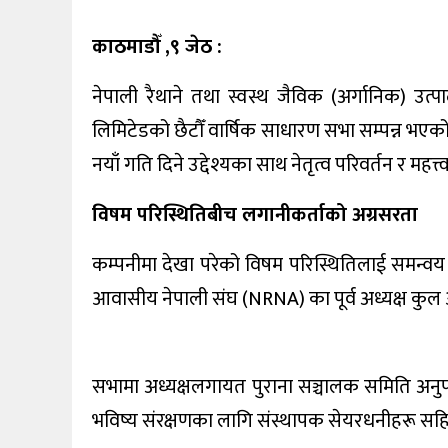
काठमाडौँ ,९ जेठ :
कला/
मनोरन्जन
नेपाली रैथाने तथा स्वस्थ जैविक (अर्गानिक) उत्
फोटो
लिमिटेडको छैटौँ वार्षिक साधारण सभा सम्पन्न भएको 
ग्यालरी
नयाँ गति दिने उद्देश्यका साथ नेतृत्व परिवर्तन र महत्
विचार
विषम परिस्थितिबीच लगानीकर्ताको अग्रसरता
निगरानी
टिभी
कम्पनीमा देखा परेको विषम परिस्थितिलाई समन्वय
आवासीय नेपाली संघ (NRNA) का पूर्व अध्यक्ष कुल
सभामा अध्यक्षलगायत पुराना सञ्चालक समिति अनुपस
भविष्य संरक्षणका लागि संस्थापक सेयरधनीहरू सह