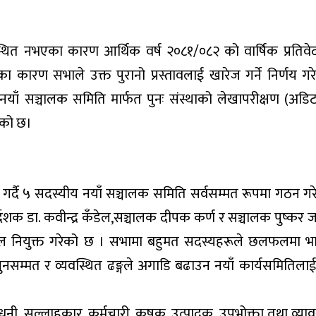
त नभएका कारण आर्थिक वर्ष २०८१/०८२ को वार्षिक प्रतिवे
का कारण सभाले उक्त पुरानो प्रस्तावलाई खारेज गर्ने निर्णय ग
नयाँ सञ्चालक समिति मार्फत पुनः संस्थाको लेखापरीक्षण (अडि
एको छ।
र्दै ५ सदस्यीय नयाँ सञ्चालक समिति सर्वसम्मत रूपमा गठन ग
र्देशक डा. कवीन्द्र कँडेल,सञ्चालक दीपक कर्ण र सञ्चालक पुष्कर ज
नाल नियुक्त गरेको छ । सभामा बहुमत सदस्यहरूले छलफलमा भा
ानुनसम्मत र व्यवस्थित ढङ्गले अगाडि बढाउन नयाँ कार्यसमितिलाई स
ेयरधनी, सल्लाहकार, कर्मचारी, कृषक, उत्पादक, उपभोक्ता तथा व्य