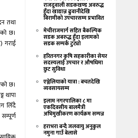
राजदुवाली सडकखण्ड अवरुद्ध
हुँदा खाद्यान्न ढुवानीदेखि
बिरामीको उपचारसम्म प्रभावित
दन तथा
मेचीराजमार्ग सहित बैकल्पिक
रेको छ।
सडक अबरुद्ध हुँदा इलामको
ट) गराई
सडक सम्पर्क टुट्यो
हरितनगर कृषि सहकारीका सेयर
सदस्यलाई उपचार र औषधिमा
छुट सुविधा
एञ्जेलियाको यात्रा : बचतदेखि
रेको छ।
व्यवसायसम्म
ङ्ग थापा
इलाम नगरपालिका ८ मा
ग लिँदै
एकदिवसीय बालमैत्री
अभिमुखीकरण कार्यक्रम सम्पन्न
म्पूर्ण
हराभरा बन्दै जलवायु अनुकुल
नमुना गाउँ बेलासे
ावसायिक