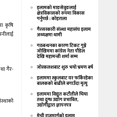
इलामको माङसेवुङलाई
क्षेत्रविकासको रुपमा विकास
गर्नुपर्छ : कोइराला
ना कृषि
गैरसरकारी संस्था महासंघ इलाम
्पनीलाई
अध्यक्षमा थामी
गठबन्धनका कारण टिकट गुम्ने
जोखिममा कांग्रेस नेता पौडेल
देखि महामन्त्री शर्मा सम्म
जोरकलशबाट शुरु भयो भ्रमण बर्ष
था गैर-
इलाममा स्कुलबाट घर फर्किरहेका
बालकको बाढीले बगाउँदा मृत्यु
इलाममा विद्युत कटौतीले चिया
तथा दुग्ध उद्योग प्रभावित,
ंस्थाको
उद्योगीद्वारा ज्ञापनपत्र
मेची राजमार्गको इलाम