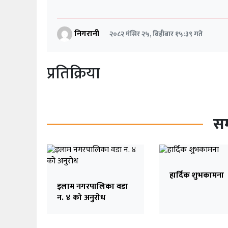
कला/
निगरानी
२०८२ मंसिर २५, बिहीबार १५:३९ गते
मनोरन्जन
फोटो
प्रतिक्रिया
ग्यालरी
विचार
निगरानी
सम
टिभी
हार्दिक शुभकामना
इलाम नगरपालिका वडा
न. ४ को अनुरोध