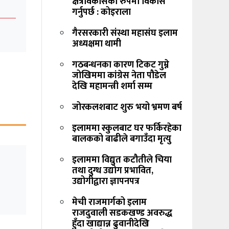
क्षेत्रविकासको रुपमा विकास
गर्नुपर्छ : कोइराला
गैरसरकारी संस्था महासंघ इलाम
अध्यक्षमा थामी
गठबन्धनका कारण टिकट गुम्ने
जोखिममा कांग्रेस नेता पौडेल
देखि महामन्त्री शर्मा सम्म
जोरकलशबाट शुरु भयो भ्रमण बर्ष
इलाममा स्कुलबाट घर फर्किरहेका
बालकको बाढीले बगाउँदा मृत्यु
इलाममा विद्युत कटौतीले चिया
तथा दुग्ध उद्योग प्रभावित,
उद्योगीद्वारा ज्ञापनपत्र
मेची राजमार्गको इलाम
राजदुवाली सडकखण्ड अवरुद्ध
हुँदा खाद्यान्न ढुवानीदेखि