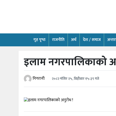
गृह
पृष्‍ठ
राजनीति
गृह पृष्‍ठ
राजनीति
अर्थ
देश / समाज
अन्तराष
अर्थ
इलाम नगरपालिकाको अन
देश
/
समाज
निगरानी
२०८२ मंसिर २५, बिहीबार १५:३९ गते
अन्तराष्ट्रिय
स्वास्थ्य
खेलकुद
अन्तर्वार्ता