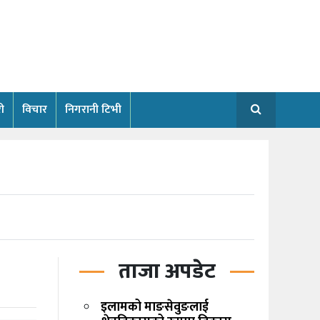
ी
विचार
निगरानी टिभी
ताजा अपडेट
इलामको माङसेवुङलाई