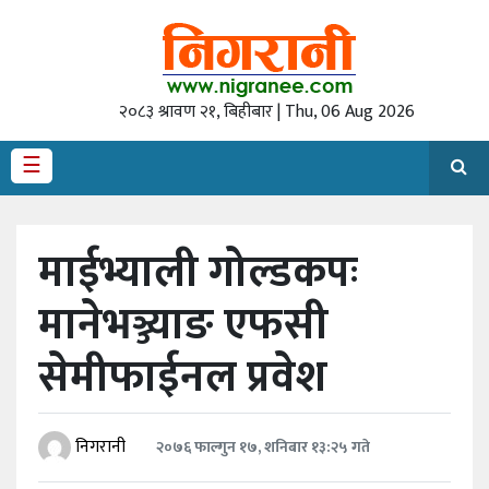
गृह
पृष्‍ठ
२०८३ श्रावण २१, बिहीबार | Thu, 06 Aug 2026
राजनीति
☰
अर्थ
देश
माईभ्याली गोल्डकपः
/
समाज
मानेभञ्ज्याङ एफसी
अन्तराष्ट्रिय
सेमीफाईनल प्रवेश
स्वास्थ्य
खेलकुद
निगरानी
२०७६ फाल्गुन १७, शनिबार १३:२५ गते
अन्तर्वार्ता